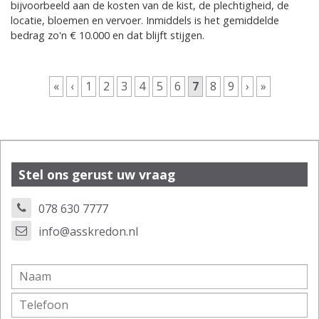
bijvoorbeeld aan de kosten van de kist, de plechtigheid, de
locatie, bloemen en vervoer. Inmiddels is het gemiddelde
bedrag zo'n € 10.000 en dat blijft stijgen.
Pagina's
«
‹
1
2
3
4
5
6
7
8
9
›
»
Stel ons gerust uw vraag
078 630 7777
info@asskredon.nl