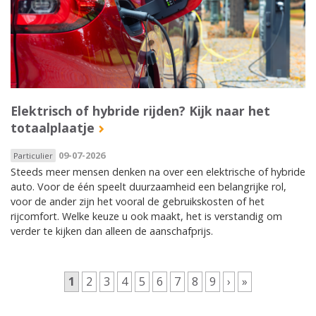
Elektrisch of hybride rijden? Kijk naar het
totaalplaatje
09-07-2026
Particulier
Steeds meer mensen denken na over een elektrische of hybride
auto. Voor de één speelt duurzaamheid een belangrijke rol,
voor de ander zijn het vooral de gebruikskosten of het
rijcomfort. Welke keuze u ook maakt, het is verstandig om
verder te kijken dan alleen de aanschafprijs.
Pagina's
1
2
3
4
5
6
7
8
9
›
»