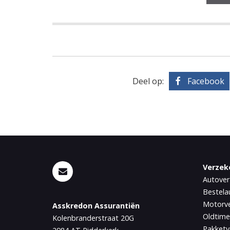
Deel op:
Facebook
Verzek
Autover
Bestela
Motorve
Asskredon Assurantiën
Oldtime
Kolenbranderstraat 20G
Pakketv