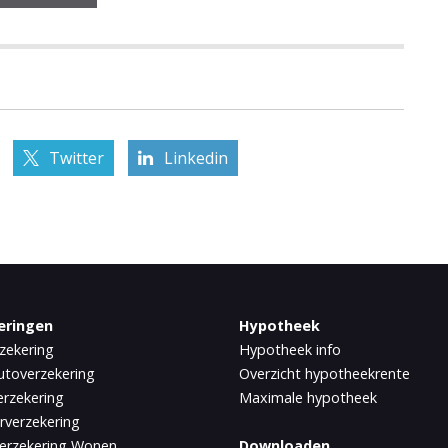
Twitter
Linkedin
eringen
Hypotheek
zekering
Hypotheek info
utoverzekering
Overzicht hypotheekrente
rzekering
Maximale hypotheek
rverzekering
erzekering Wonen
Downloaden