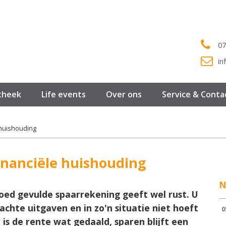
07
in
theek
Life events
Over ons
Service & Conta
 huishouding
inanciële huishouding
N
goed gevulde spaarrekening geeft wel rust. U
chte uitgaven en in zo'n situatie niet hoeft
0
l is de rente wat gedaald, sparen blijft een