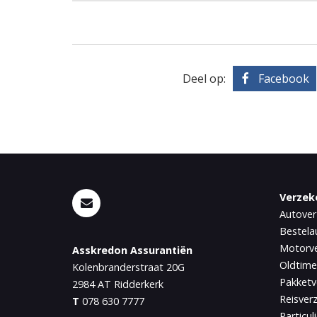
Deel op:
Facebook
Verzek
Autover
Bestela
Motorve
Asskredon Assurantiën
Oldtime
Kolenbranderstraat 20G
Pakketv
2984 AT
Ridderkerk
Reisver
T
078 630 7777
Particul