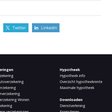
Twitter
Linkedin
eringen
Hypotheek
zekering
Hypotheek info
utoverzekering
Overzicht hypotheekrente
rzekering
Maximale hypotheek
rverzekering
erzekering Wonen
Downloaden
zekering
Dienstverlening
iere verzekeringen
Formulieren