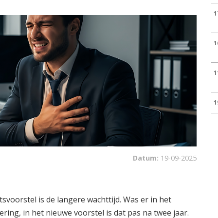
1
1
1
1
Datum:
19-09-2025
svoorstel is de langere wachttijd. Was er in het
ring, in het nieuwe voorstel is dat pas na twee jaar.