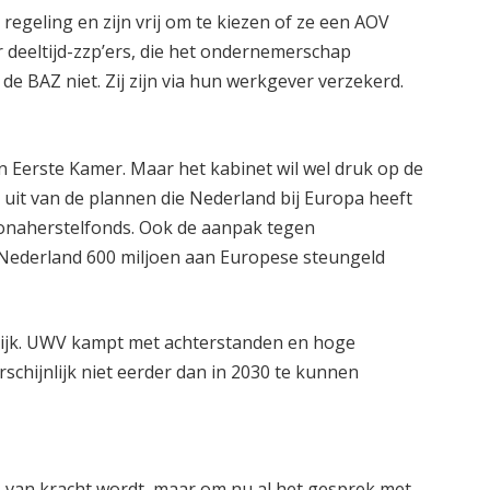
regeling en zijn vrij om te kiezen of ze een AOV
r deeltijd-zzp’ers, die het ondernemerschap
de BAZ niet. Zij zijn via hun werkgever verzekerd.
 Eerste Kamer. Maar het kabinet wil wel druk op de
 uit van de plannen die Nederland bij Europa heeft
onaherstelfonds. Ook de aanpak tegen
n Nederland 600 miljoen aan Europese steungeld
lijk. UWV kampt met achterstanden en hoge
chijnlijk niet eerder dan in 2030 te kunnen
Z van kracht wordt, maar om nu al het gesprek met