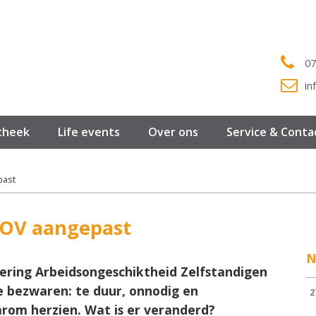
07
in
theek
Life events
Over ons
Service & Conta
past
AOV aangepast
N
ering Arbeidsongeschiktheid Zelfstandigen
te bezwaren: te duur, onnodig en
2
arom herzien. Wat is er veranderd?