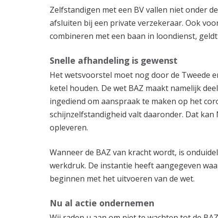
Zelfstandigen met een BV vallen niet onder de 
afsluiten bij een private verzekeraar. Ook voo
combineren met een baan in loondienst, geldt 
Snelle afhandeling is gewenst
Het wetsvoorstel moet nog door de Tweede en
ketel houden. De wet BAZ maakt namelijk deel
ingediend om aanspraak te maken op het cor
schijnzelfstandigheid valt daaronder. Dat ka
opleveren.
Wanneer de BAZ van kracht wordt, is onduide
werkdruk. De instantie heeft aangegeven waars
beginnen met het uitvoeren van de wet.
Nu al actie ondernemen
Wij raden u aan om niet te wachten tot de BA