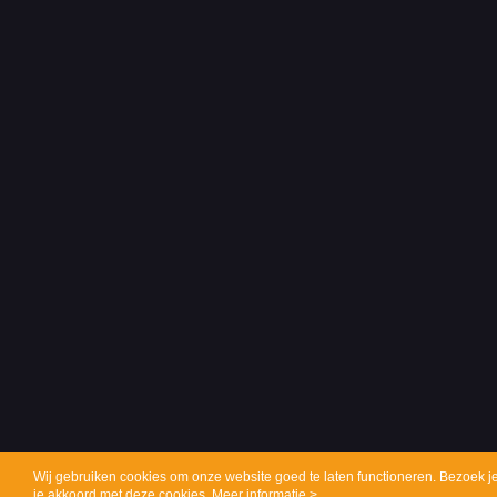
Wij gebruiken cookies om onze website goed te laten functioneren. Bezoek j
je akkoord met deze cookies.
Meer informatie >