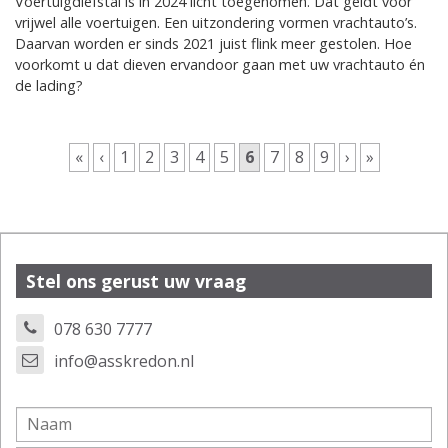
Voertuigdiefstal is in 2024 licht toegenomen. Dat geldt voor
vrijwel alle voertuigen. Een uitzondering vormen vrachtauto’s.
Daarvan worden er sinds 2021 juist flink meer gestolen. Hoe
voorkomt u dat dieven ervandoor gaan met uw vrachtauto én
de lading?
Pagina's
«
‹
1
2
3
4
5
6
7
8
9
›
»
Stel ons gerust uw vraag
078 630 7777
info@asskredon.nl